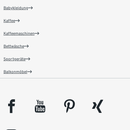
Babykleidung
Kaffee
Kaffeemaschinen
Bettwäsche
Sportgeräte
Balkonmöbel
facebook
youtube
pinterest
xing