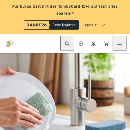
Für kurze Zeit mit der TchiboCard 15% auf fast alles
sparen!*
DANKE26
Code kopieren
Hinweis*