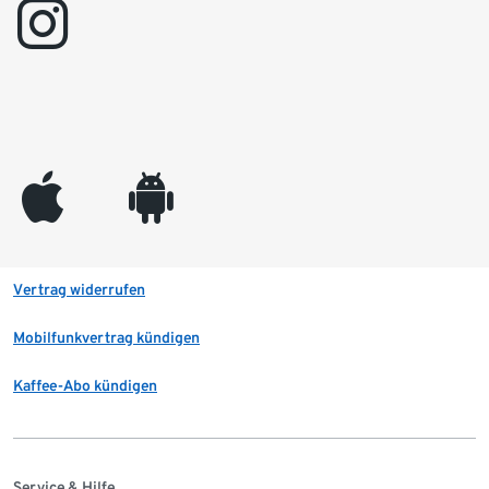
instagram
appleinc
android
Vertrag widerrufen
Mobilfunkvertrag kündigen
Kaffee-Abo kündigen
Service & Hilfe