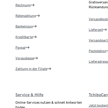
Gratisversan
Rechnung
Rücksendung
Ratenzahlung
Versandkost
Bankeinzug
Lieferzeit
Kreditkarte
Versandpart
Paypal
Packstation
Vorauskasse
Lieferadress
Zahlung in der Filiale
Service & Hilfe
TchiboCar
Online-Services nutzen & schnell Antworten
Jetzt kostenl
finden.