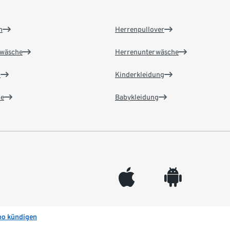
n
Herrenpullover
wäsche
Herrenunterwäsche
n
Kinderkleidung
e
Babykleidung
appleinc
android
bo kündigen