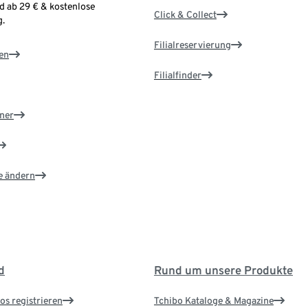
d ab 29 € & kostenlose
Click & Collect
.
Filialreservierung
en
Filialfinder
ner
e ändern
d
Rund um unsere Produkte
os registrieren
Tchibo Kataloge & Magazine