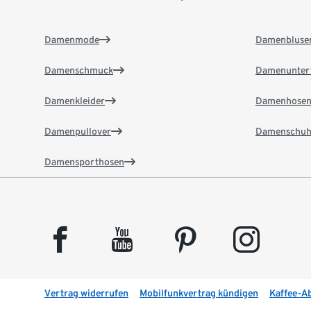
Damenmode
Damenbluse
Damenschmuck
Damenunter
Damenkleider
Damenhose
Damenpullover
Damenschuh
Damensporthosen
facebook
youtube
pinterest
instagram
Vertrag widerrufen
Mobilfunkvertrag kündigen
Kaffee-A