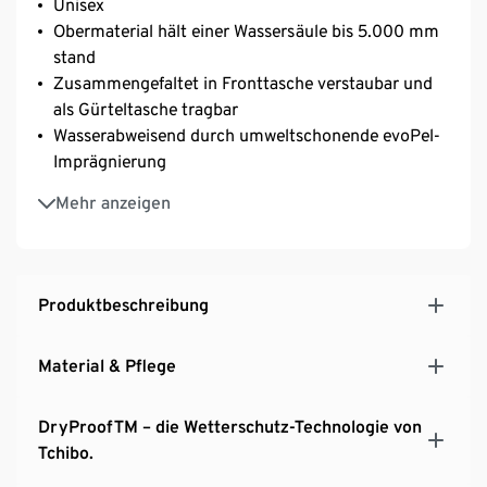
Unisex
Obermaterial hält einer Wassersäule bis 5.000 mm
stand
Zusammengefaltet in Fronttasche verstaubar und
als Gürteltasche tragbar
Wasserabweisend durch umweltschonende evoPel-
Imprägnierung
Mit Reflektorpaspeln
Mehr anzeigen
Mit seitlichen Druckknöpfen zum Verschließen der
Armlöcher
Weitenverstellbare Kapuze mit kleinem Schirm
Variabler Halsausschnitt mit Klettverschluss
Produktbeschreibung
Material & Pflege
DryProofTM – die Wetterschutz-Technologie von
Tchibo.