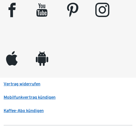
facebook
youtube
pinterest
instagram
appleinc
android
Vertrag widerrufen
Mobilfunkvertrag kündigen
Kaffee-Abo kündigen