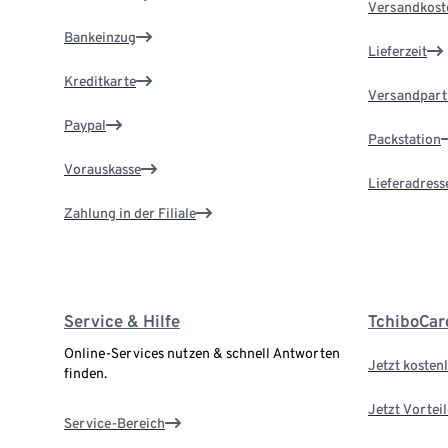
Versandkost
Bankeinzug
Lieferzeit
Kreditkarte
Versandpart
Paypal
Packstation
Vorauskasse
Lieferadress
Zahlung in der Filiale
Service & Hilfe
TchiboCar
Online-Services nutzen & schnell Antworten
Jetzt kostenl
finden.
Jetzt Vortei
Service-Bereich