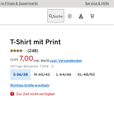
 in Filiale & Supermarkt
Service & Hilfe
Suche
T-Shirt mit Print
(248)
7,00
12,99
inkl. MwSt.
zzgl. Versandkosten
30-Tage-Bestpreis:
7,00
€
S 36/38
M 40/42
L 44/46
XL 48/50
Richtige Größe ermitteln
Zur Zeit nicht verfügbar