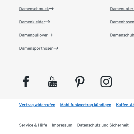
Damenschmuck
Damenunter
Damenkleider
Damenhose
Damenpullover
Damenschuh
Damensporthosen
facebook
youtube
pinterest
instagram
Vertrag widerrufen
Mobilfunkvertrag kündigen
Kaffee-A
Service & Hilfe
Impressum
Datenschutz und Sicherheit