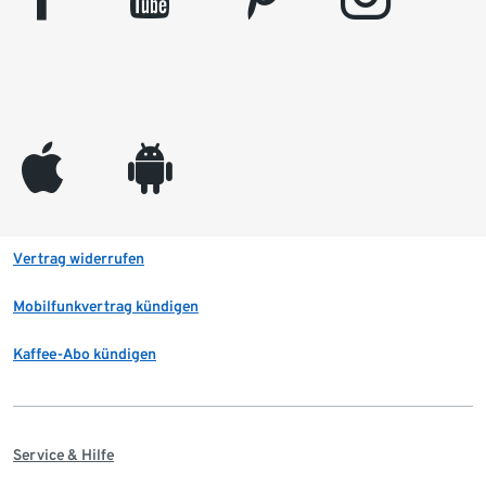
appleinc
android
Vertrag widerrufen
Mobilfunkvertrag kündigen
Kaffee-Abo kündigen
Service & Hilfe