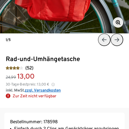
1/5
Rad-und-Umhängetasche
(52)
13,00
24,99
30-Tage-Bestpreis:
13,00
€
inkl. MwSt.
zzgl. Versandkosten
Zur Zeit nicht verfügbar
Bestellnummer: 178598
Einfach durch 2 Clips am Gepäckträger anzubringen