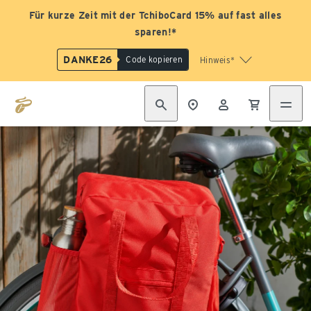
Für kurze Zeit mit der TchiboCard 15% auf fast alles
sparen!*
DANKE26
Code kopieren
Hinweis*