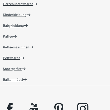
Herrenunterwäsche
Kinderkleidung
Babykleidung
Kaffee
Kaffeemaschinen
Bettwäsche
Sportgeräte
Balkonmöbel
facebook
youtube
pinterest
instagram