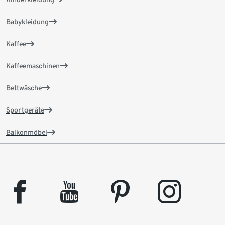
Babykleidung
Kaffee
Kaffeemaschinen
Bettwäsche
Sportgeräte
Balkonmöbel
facebook
youtube
pinterest
instagram