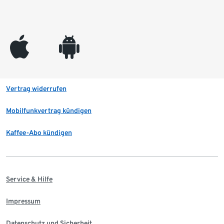
appleinc
android
Vertrag widerrufen
Mobilfunkvertrag kündigen
Kaffee-Abo kündigen
Service & Hilfe
Impressum
Datenschutz und Sicherheit