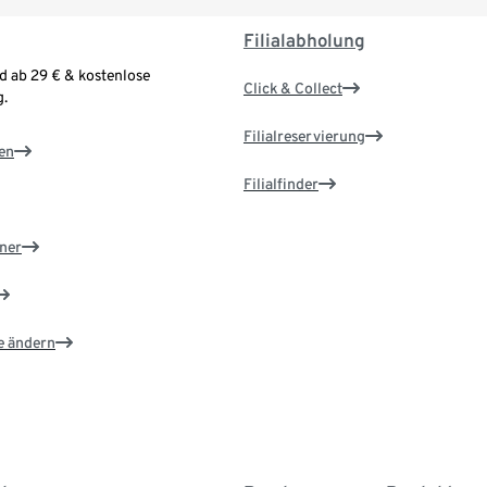
Filialabholung
d ab 29 € & kostenlose
Click & Collect
.
Filialreservierung
en
Filialfinder
ner
e ändern