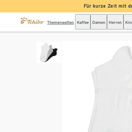
Für kurze Zeit mit d
Themenwelten
Kaffee
Damen
Herren
Kin