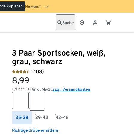
ode kopieren
Hinweis*
Suche
3 Paar Sportsocken, weiß,
grau, schwarz
(103)
8,99
€/Paar
3,00
inkl. MwSt.
zzgl. Versandkosten
35-38
39-42
43-46
Richtige Größe ermitteln