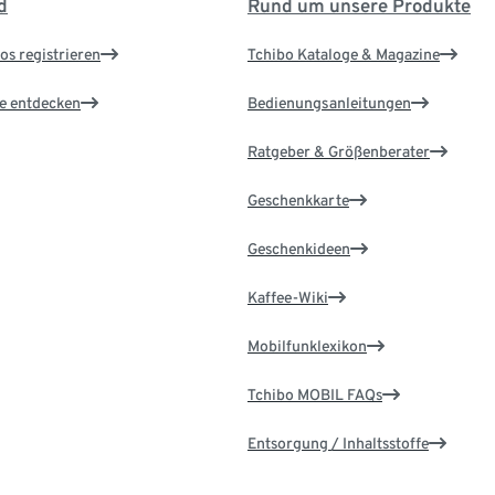
d
Rund um unsere Produkte
os registrieren
Tchibo Kataloge & Magazine
le entdecken
Bedienungsanleitungen
Ratgeber & Größenberater
Geschenkkarte
Geschenkideen
Kaffee-Wiki
Mobilfunklexikon
Tchibo MOBIL FAQs
Entsorgung / Inhaltsstoffe