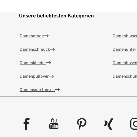
Unsere beliebtesten Kategorien
Damenmode
Damenbluse
Damenschmuck
Damenunter
Damenkleider
Damenhose
Damenpullover
Damenschuh
Damensporthosen
facebook
youtube
pinterest
xing
insta