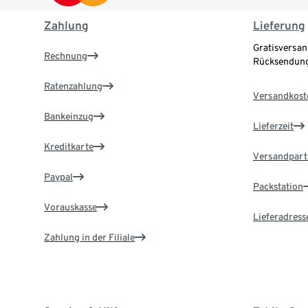
Zahlung
Lieferung
Gratisversan
Rechnung
Rücksendung
Ratenzahlung
Versandkost
Bankeinzug
Lieferzeit
Kreditkarte
Versandpart
Paypal
Packstation
Vorauskasse
Lieferadress
Zahlung in der Filiale