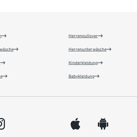
n
Herrenpullover
wäsche
Herrenunterwäsche
n
Kinderkleidung
e
Babykleidung
gram
appleinc
android