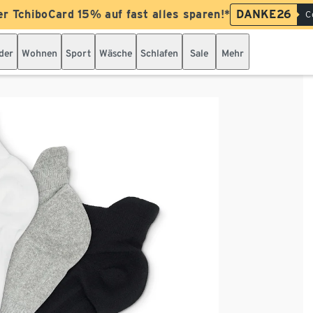
er TchiboCard 15% auf fast alles sparen!*
DANKE26
C
der
Wohnen
Sport
Wäsche
Schlafen
Sale
Mehr