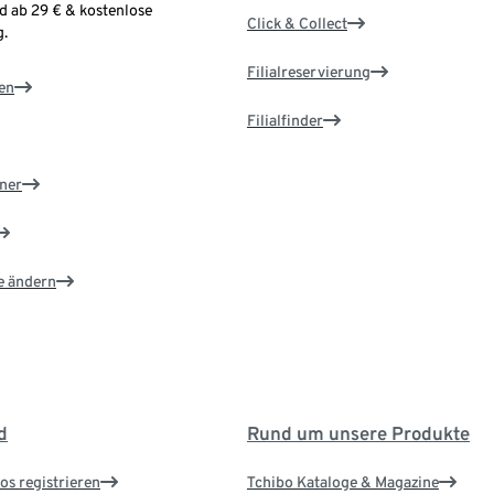
d ab 29 € & kostenlose
Click & Collect
.
Filialreservierung
en
Filialfinder
ner
e ändern
d
Rund um unsere Produkte
os registrieren
Tchibo Kataloge & Magazine