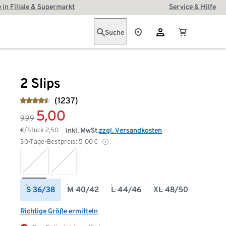
 in Filiale & Supermarkt
Service & Hilfe
Suche
2 Slips
(1237)
5,00
9,99
€/Stück
2,50
inkl. MwSt.
zzgl. Versandkosten
30-Tage-Bestpreis:
5,00
€
S 36/38
M 40/42
L 44/46
XL 48/50
Richtige Größe ermitteln