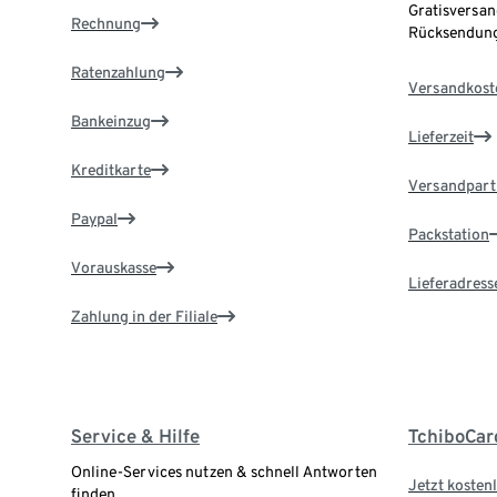
Gratisversan
Rechnung
Rücksendung
Ratenzahlung
Versandkost
Bankeinzug
Lieferzeit
Kreditkarte
Versandpart
Paypal
Packstation
Vorauskasse
Lieferadress
Zahlung in der Filiale
Service & Hilfe
TchiboCar
Online-Services nutzen & schnell Antworten
Jetzt kostenl
finden.