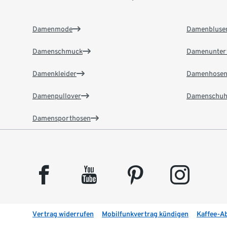
Damenmode
Damenbluse
Damenschmuck
Damenunter
Damenkleider
Damenhose
Damenpullover
Damenschuh
Damensporthosen
facebook
youtube
pinterest
instagram
Vertrag widerrufen
Mobilfunkvertrag kündigen
Kaffee-A