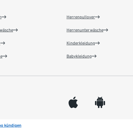
n
Herrenpullover
wäsche
Herrenunterwäsche
n
Kinderkleidung
e
Babykleidung
appleinc
android
bo kündigen