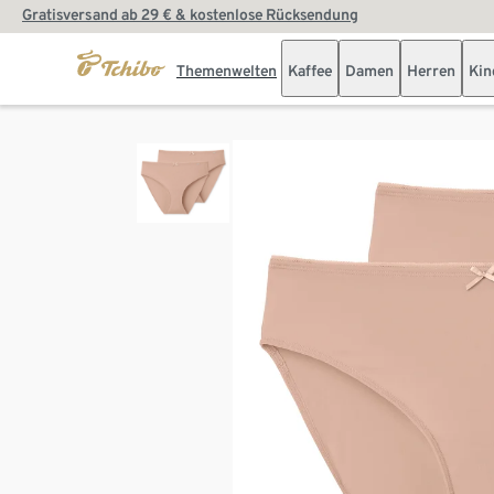
Gratisversand ab 29 € & kostenlose Rücksendung
Themenwelten
Kaffee
Damen
Herren
Kin