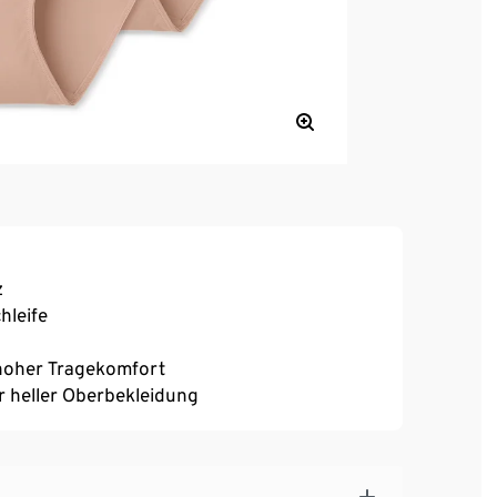
z
hleife
, hoher Tragekomfort
r heller Oberbekleidung