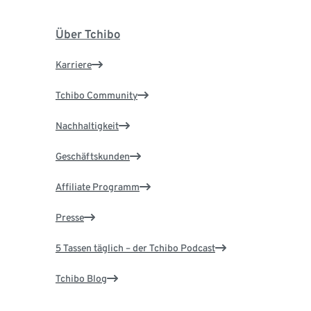
Über Tchibo
Karriere
Tchibo Community
Nachhaltigkeit
Geschäftskunden
Affiliate Programm
Presse
5 Tassen täglich – der Tchibo Podcast
Tchibo Blog