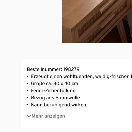
Bestellnummer: 198279
Erzeugt einen wohltuenden, waldig-frischen 
Größe ca. 80 x 40 cm
Feder-Zirbenfüllung
Bezug aus Baumwolle
Kann beruhigend wirken
Mit abnehmbarem, waschbarem Daunen-Bezug
Mehr anzeigen
nach DIN EN 12934
Innenkissen gefüllt mit Federn und Zirbenflo