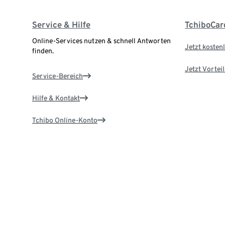
Service & Hilfe
TchiboCar
Online-Services nutzen & schnell Antworten
Jetzt kostenl
finden.
Jetzt Vortei
Service-Bereich
Hilfe & Kontakt
Tchibo Online-Konto