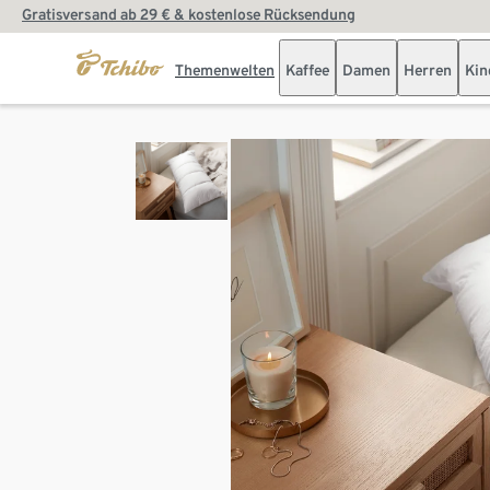
Gratisversand ab 29 € & kostenlose Rücksendung
Themenwelten
Kaffee
Damen
Herren
Kin