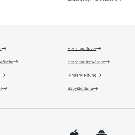
n
Herrenpullover
wäsche
Herrenunterwäsche
n
Kinderkleidung
e
Babykleidung