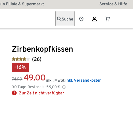
 in Filiale & Supermarkt
Service & Hilfe
Suche
Zirbenkopfkissen
(26)
-16%
49,00
74,99
inkl. MwSt.
inkl. Versandkosten
30-Tage-Bestpreis:
59,00
€
Zur Zeit nicht verfügbar