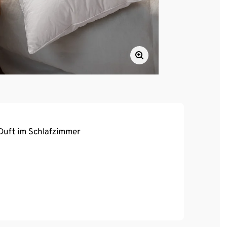
Duft im Schlafzimmer
 gefüllt mit weißen Daunen und Federn,
cken