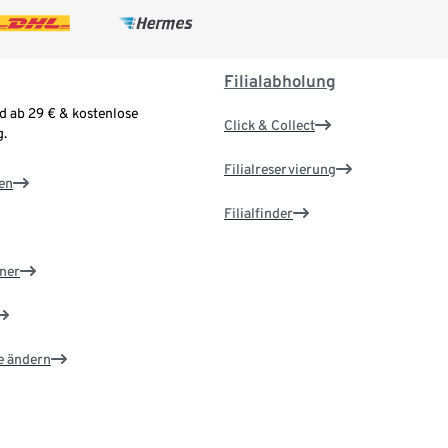
Filialabholung
d ab 29 € & kostenlose
Click & Collect
.
Filialreservierung
en
Filialfinder
ner
e ändern