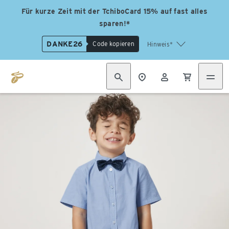
Für kurze Zeit mit der TchiboCard 15% auf fast alles
sparen!*
DANKE26
Code kopieren
Hinweis*