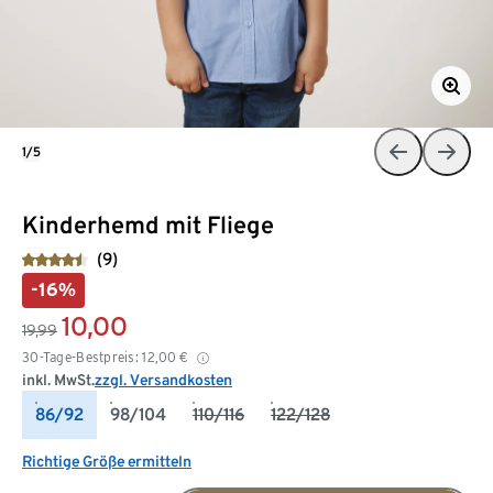
1/5
Kinderhemd mit Fliege
(9)
-16%
10,00
19,99
30-Tage-Bestpreis:
12,00
€
inkl. MwSt.
zzgl. Versandkosten
86/92
98/104
110/116
122/128
Richtige Größe ermitteln