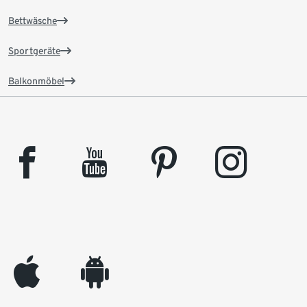
Bettwäsche
Sportgeräte
Balkonmöbel
facebook
youtube
pinterest
instagram
appleinc
android