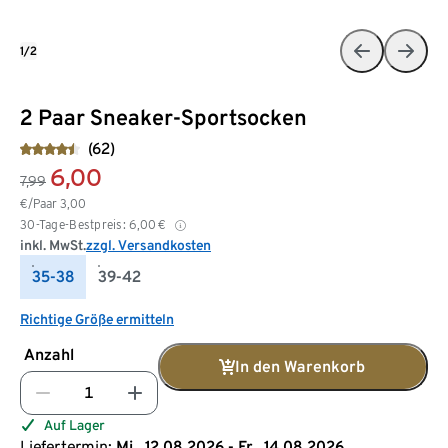
1/2
2 Paar Sneaker-Sportsocken
(62)
6,00
7,99
€/Paar
3,00
30-Tage-Bestpreis:
6,00
€
inkl. MwSt.
zzgl. Versandkosten
35-38
39-42
Richtige Größe ermitteln
Anzahl
In den Warenkorb
Auf Lager
Liefertermin:
Mi., 12.08.2026 - Fr., 14.08.2026