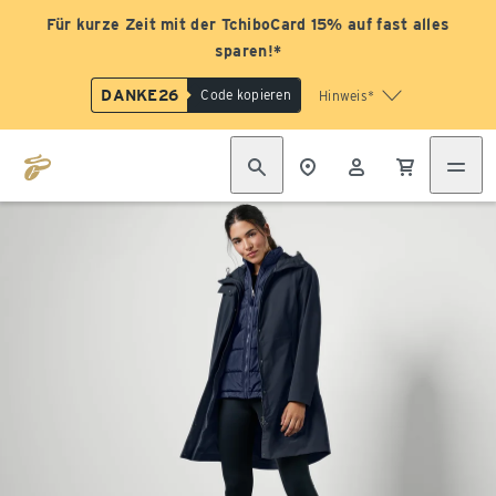
Für kurze Zeit mit der TchiboCard 15% auf fast alles
sparen!*
DANKE26
Code kopieren
Hinweis*