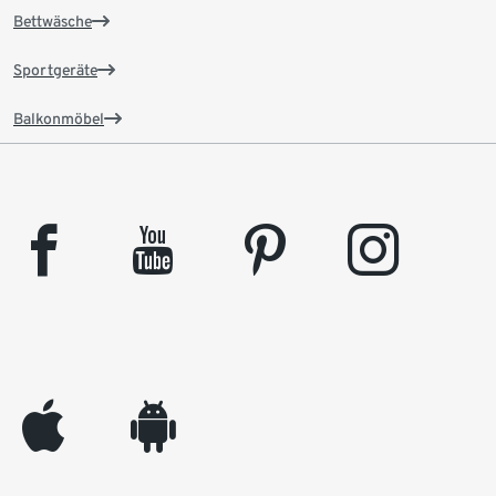
Bettwäsche
Sportgeräte
Balkonmöbel
facebook
youtube
pinterest
instagram
appleinc
android