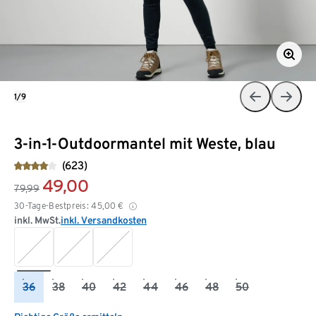
1/9
3-in-1-Outdoormantel mit Weste, blau
(623)
49,00
79,99
30-Tage-Bestpreis:
45,00
€
inkl. MwSt.
inkl. Versandkosten
36
38
40
42
44
46
48
50