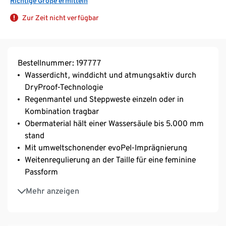
Richtige Größe ermitteln
Zur Zeit nicht verfügbar
Bestellnummer: 197777
Wasserdicht, winddicht und atmungsaktiv durch
DryProof-Technologie
Regenmantel und Steppweste einzeln oder in
Kombination tragbar
Obermaterial hält einer Wassersäule bis 5.000 mm
stand
Mit umweltschonender evoPel-Imprägnierung
Weitenregulierung an der Taille für eine feminine
Passform
2 seitliche Reißverschluss-Eingrifftaschen
Mehr anzeigen
Weiten- und höhenverstellbare Kapuze
2-Wege-Reißverschluss mit Windschutzleiste und
Kinnschutz