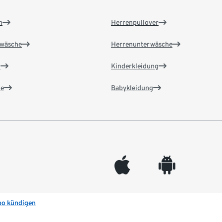
n
Herrenpullover
wäsche
Herrenunterwäsche
n
Kinderkleidung
e
Babykleidung
appleinc
android
bo kündigen