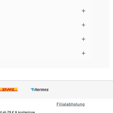
Filialabholung
d ab 29 € & kostenlose