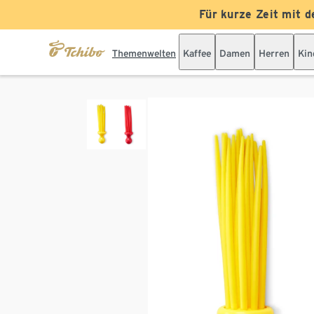
Für kurze Zeit mit d
Themenwelten
Kaffee
Damen
Herren
Kin