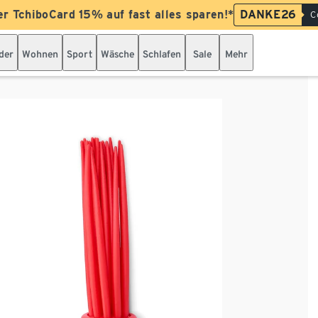
er TchiboCard 15% auf fast alles sparen!*
DANKE26
C
der
Wohnen
Sport
Wäsche
Schlafen
Sale
Mehr