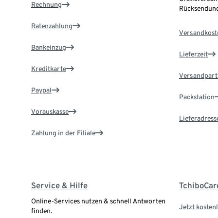
Rechnung
Rücksendung
Ratenzahlung
Versandkost
Bankeinzug
Lieferzeit
Kreditkarte
Versandpart
Paypal
Packstation
Vorauskasse
Lieferadress
Zahlung in der Filiale
Service & Hilfe
TchiboCar
Online-Services nutzen & schnell Antworten
Jetzt kostenl
finden.