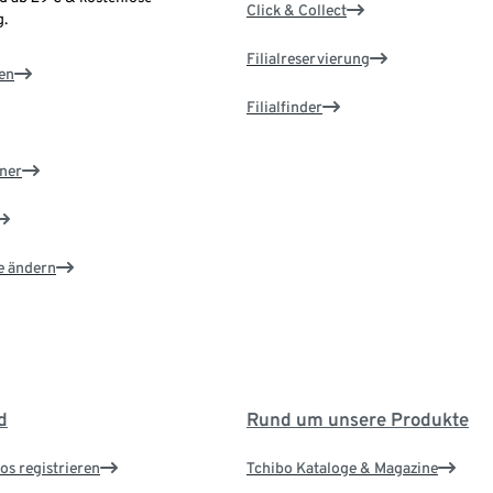
Click & Collect
.
Filialreservierung
en
Filialfinder
ner
e ändern
d
Rund um unsere Produkte
os registrieren
Tchibo Kataloge & Magazine