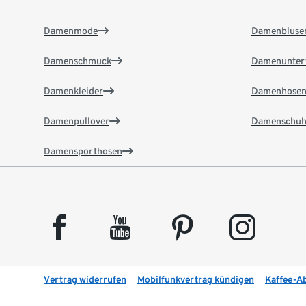
Damenmode
Damenbluse
Damenschmuck
Damenunter
Damenkleider
Damenhose
Damenpullover
Damenschuh
Damensporthosen
facebook
youtube
pinterest
instagram
Vertrag widerrufen
Mobilfunkvertrag kündigen
Kaffee-A