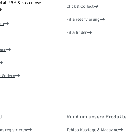
d ab 29 € & kostenlose
Click & Collect
.
Filialreservierung
en
Filialfinder
ner
e ändern
d
Rund um unsere Produkte
os registrieren
Tchibo Kataloge & Magazine