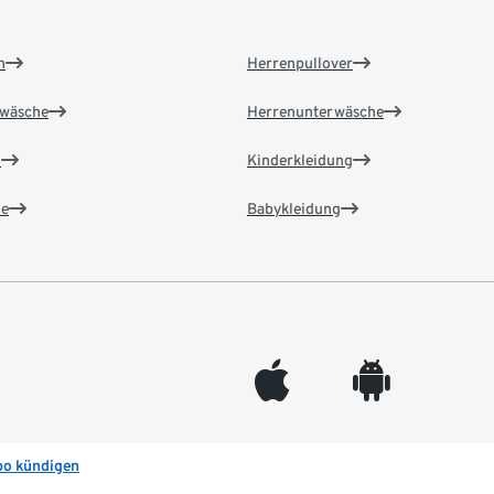
n
Herrenpullover
wäsche
Herrenunterwäsche
n
Kinderkleidung
e
Babykleidung
appleinc
android
bo kündigen