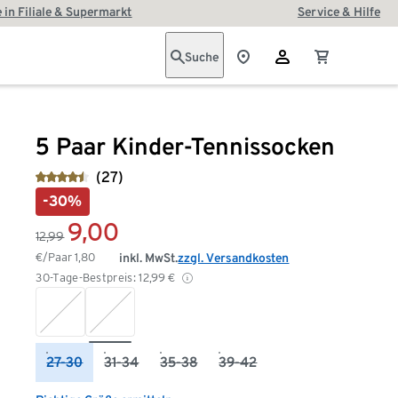
 in Filiale & Supermarkt
Service & Hilfe
Suche
5 Paar Kinder-Tennissocken
(27)
-30%
9,00
12,99
€/Paar
1,80
inkl. MwSt.
zzgl. Versandkosten
30-Tage-Bestpreis:
12,99
€
27-30
31-34
35-38
39-42