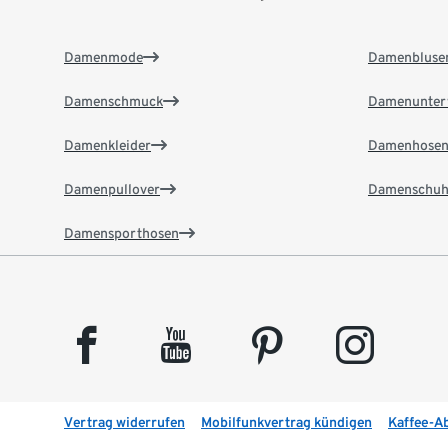
Damenmode
Damenbluse
Damenschmuck
Damenunter
Damenkleider
Damenhose
Damenpullover
Damenschuh
Damensporthosen
facebook
youtube
pinterest
instagram
Vertrag widerrufen
Mobilfunkvertrag kündigen
Kaffee-A