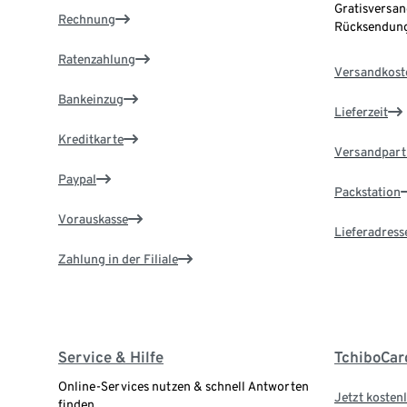
Gratisversan
Rechnung
Rücksendung
Ratenzahlung
Versandkost
Bankeinzug
Lieferzeit
Kreditkarte
Versandpart
Paypal
Packstation
Vorauskasse
Lieferadress
Zahlung in der Filiale
Service & Hilfe
TchiboCar
Online-Services nutzen & schnell Antworten
Jetzt kostenl
finden.