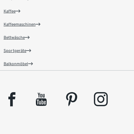
Kaffee
Kaffeemaschinen
Bettwäsche
Sportgeräte
Balkonmöbel
facebook
youtube
pinterest
instagram