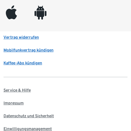
appleinc
android
Vertrag widerrufen
Mobilfunkvertrag kündigen
Kaffee-Abo kündigen
Service & Hilfe
Impressum
Datenschutz und Sicherheit
Einwilligungsmanagement