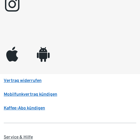
instagram
appleinc
android
Vertrag widerrufen
Mobilfunkvertrag kündigen
Kaffee-Abo kündigen
Service & Hilfe