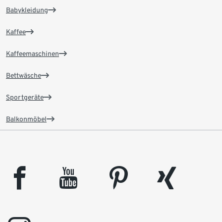
Babykleidung
Kaffee
Kaffeemaschinen
Bettwäsche
Sportgeräte
Balkonmöbel
facebook
youtube
pinterest
xing