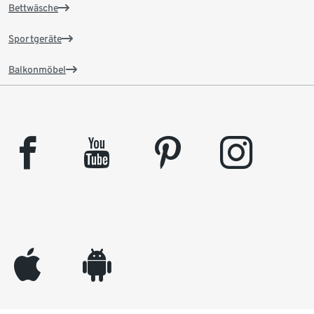
Bettwäsche
Sportgeräte
Balkonmöbel
facebook
youtube
pinterest
instagram
appleinc
android