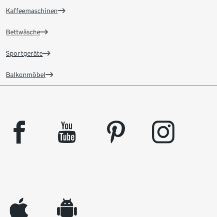
Kaffeemaschinen
Bettwäsche
Sportgeräte
Balkonmöbel
facebook
youtube
pinterest
instagram
appleinc
android