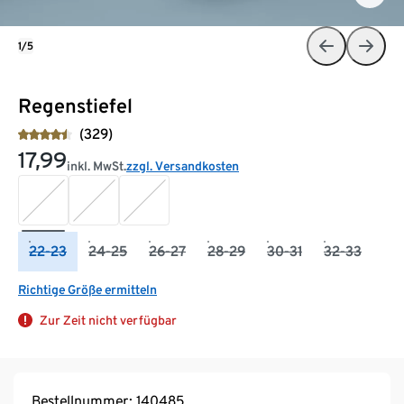
1/5
Regenstiefel
(329)
17,99
inkl. MwSt.
zzgl. Versandkosten
22-23
24-25
26-27
28-29
30-31
32-33
Richtige Größe ermitteln
Zur Zeit nicht verfügbar
Bestellnummer: 140485