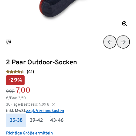
1/4
2 Paar Outdoor-Socken
(41)
-29%
7,00
9,99
€/Paar
3,50
30-Tage-Bestpreis:
9,99
€
inkl. MwSt.
zzgl. Versandkosten
35-38
39-42
43-46
Richtige Größe ermitteln