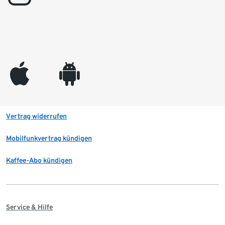
appleinc
android
Vertrag widerrufen
Mobilfunkvertrag kündigen
Kaffee-Abo kündigen
Service & Hilfe