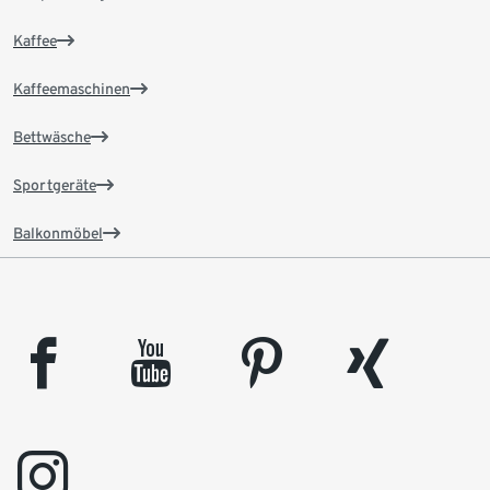
Kaffee
Kaffeemaschinen
Bettwäsche
Sportgeräte
Balkonmöbel
facebook
youtube
pinterest
xing
instagram