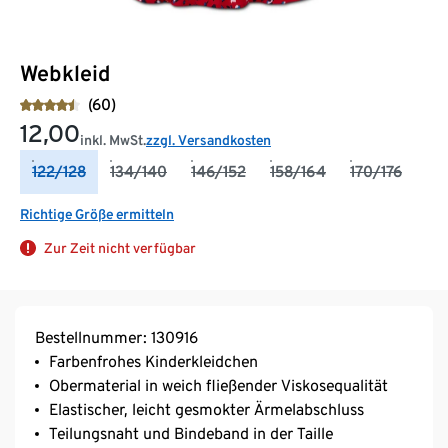
Webkleid
(60)
12,00
inkl. MwSt.
zzgl. Versandkosten
122/128
134/140
146/152
158/164
170/176
Richtige Größe ermitteln
Zur Zeit nicht verfügbar
Bestellnummer: 130916
Farbenfrohes Kinderkleidchen
Obermaterial in weich fließender Viskosequalität
Elastischer, leicht gesmokter Ärmelabschluss
Teilungsnaht und Bindeband in der Taille