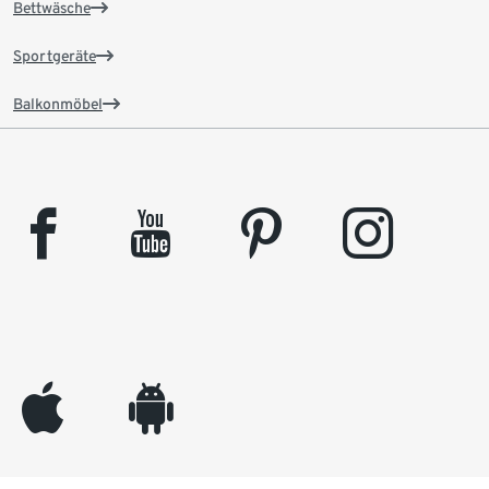
Bettwäsche
Sportgeräte
Balkonmöbel
facebook
youtube
pinterest
instagram
appleinc
android