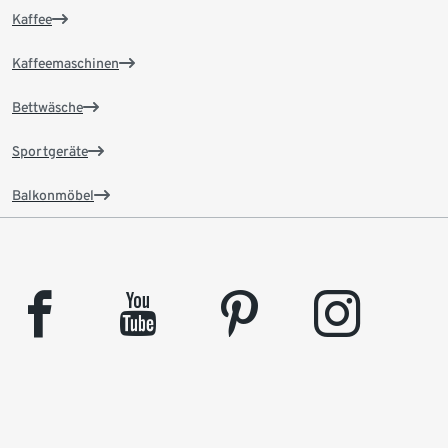
Kaffee
Kaffeemaschinen
Bettwäsche
Sportgeräte
Balkonmöbel
facebook
youtube
pinterest
instagram