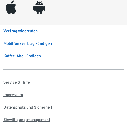
appleinc
android
Vertrag widerrufen
Mobilfunkvertrag kündigen
Kaffee-Abo kündigen
Service & Hilfe
Impressum
Datenschutz und Sicherheit
Einwilligungsmanagement