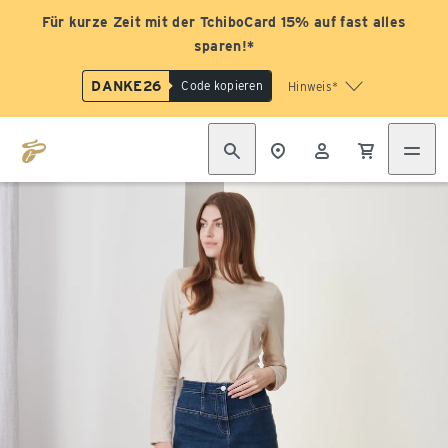
Für kurze Zeit mit der TchiboCard 15% auf fast alles
sparen!*
DANKE26
Code kopieren
Hinweis*