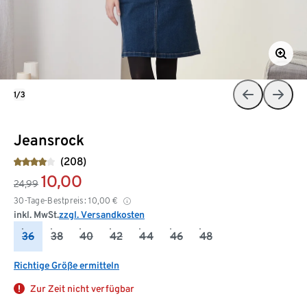
1/3
Jeansrock
(208)
10,00
24,99
30-Tage-Bestpreis:
10,00
€
inkl. MwSt.
zzgl. Versandkosten
36
38
40
42
44
46
48
Richtige Größe ermitteln
Zur Zeit nicht verfügbar