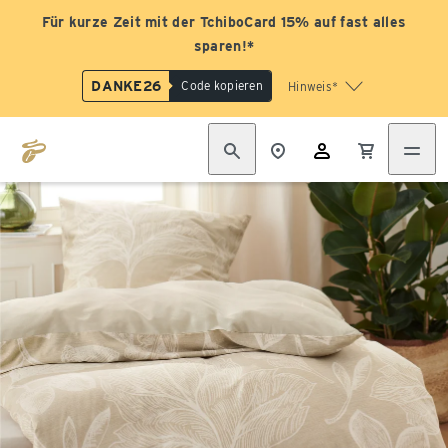
Für kurze Zeit mit der TchiboCard 15% auf fast alles
sparen!*
DANKE26
Code kopieren
Hinweis*