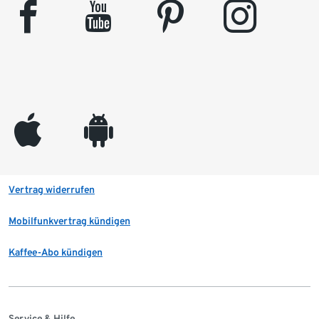
facebook
youtube
pinterest
instagram
appleinc
android
Vertrag widerrufen
Mobilfunkvertrag kündigen
Kaffee-Abo kündigen
Service & Hilfe