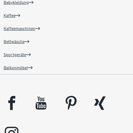
Babykleidung
Kaffee
Kaffeemaschinen
Bettwäsche
Sportgeräte
Balkonmöbel
facebook
youtube
pinterest
xing