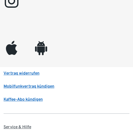
instagram
appleinc
android
Vertrag widerrufen
Mobilfunkvertrag kündigen
Kaffee-Abo kündigen
Service & Hilfe