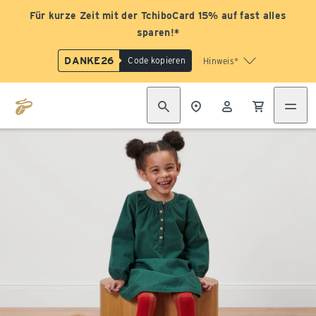
Für kurze Zeit mit der TchiboCard 15% auf fast alles
sparen!*
DANKE26
Code kopieren
Hinweis*