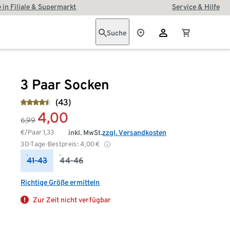
 in Filiale & Supermarkt
Service & Hilfe
Suche
3 Paar Socken
(43)
4,00
6,99
€/Paar
1,33
inkl. MwSt.
zzgl. Versandkosten
30-Tage-Bestpreis:
4,00
€
41-43
44-46
Richtige Größe ermitteln
Zur Zeit nicht verfügbar