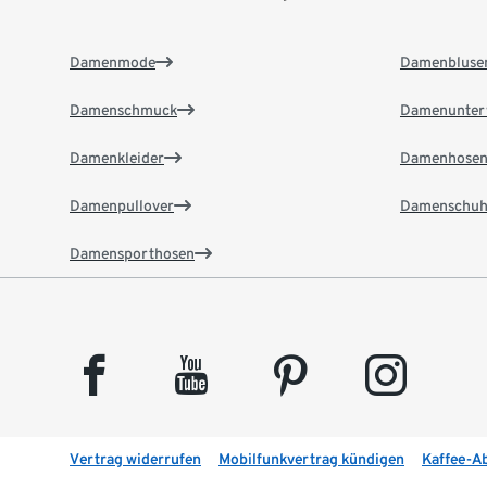
Damenmode
Damenbluse
Damenschmuck
Damenunter
Damenkleider
Damenhose
Damenpullover
Damenschuh
Damensporthosen
facebook
youtube
pinterest
instagram
Vertrag widerrufen
Mobilfunkvertrag kündigen
Kaffee-A