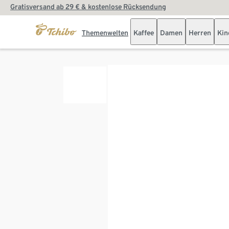
Gratisversand ab 29 € & kostenlose Rücksendung
Themenwelten
Kaffee
Damen
Herren
Kin