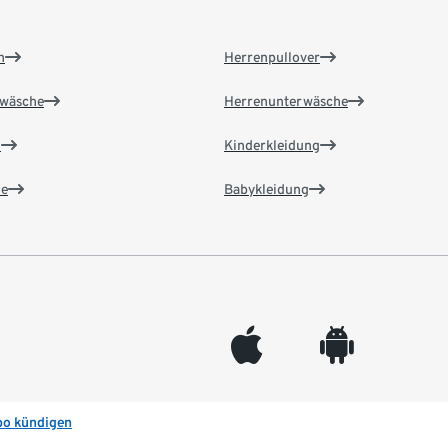
n
Herrenpullover
wäsche
Herrenunterwäsche
n
Kinderkleidung
e
Babykleidung
appleinc
android
bo kündigen