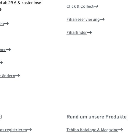
d ab 29 € & kostenlose
Click & Collect
.
Filialreservierung
en
Filialfinder
ner
e ändern
d
Rund um unsere Produkte
os registrieren
Tchibo Kataloge & Magazine