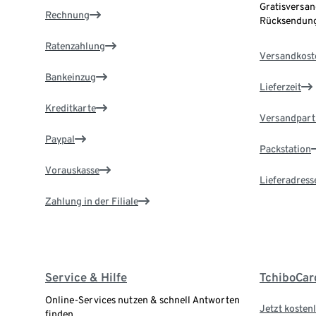
Gratisversan
Rechnung
Rücksendung
Ratenzahlung
Versandkost
Bankeinzug
Lieferzeit
Kreditkarte
Versandpart
Paypal
Packstation
Vorauskasse
Lieferadress
Zahlung in der Filiale
Service & Hilfe
TchiboCar
Online-Services nutzen & schnell Antworten
Jetzt kostenl
finden.