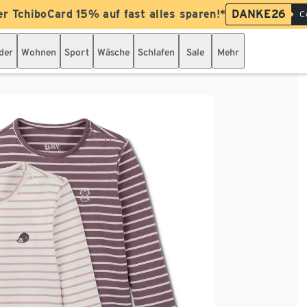
er TchiboCard 15% auf fast alles sparen!*
DANKE26
C
der
Wohnen
Sport
Wäsche
Schlafen
Sale
Mehr