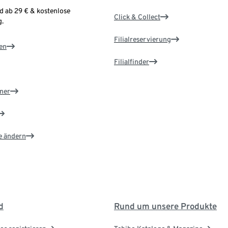
d ab 29 € & kostenlose
Click & Collect
.
Filialreservierung
en
Filialfinder
ner
e ändern
d
Rund um unsere Produkte