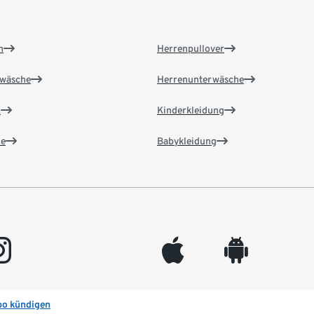
n
Herrenpullover
wäsche
Herrenunterwäsche
n
Kinderkleidung
e
Babykleidung
gram
appleinc
android
bo kündigen