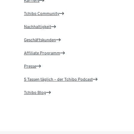
Karriere
Tchibo Community
Nachhaltigkeit
Geschäftskunden
Affiliate Programm
Presse
5 Tassen täglich – der Tchibo Podcast
Tchibo Blog