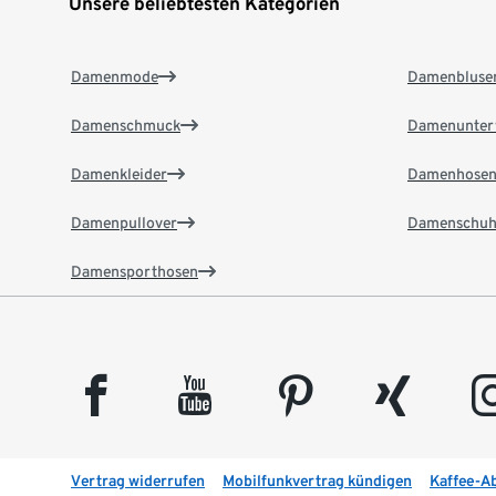
Unsere beliebtesten Kategorien
Damenmode
Damenbluse
Damenschmuck
Damenunter
Damenkleider
Damenhose
Damenpullover
Damenschuh
Damensporthosen
facebook
youtube
pinterest
xing
insta
Vertrag widerrufen
Mobilfunkvertrag kündigen
Kaffee-A