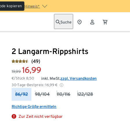
ode kopieren
Hinweis*
Suche
2 Langarm-Rippshirts
(49)
16,99
19,99
€/Stück
8,50
inkl. MwSt.
zzgl. Versandkosten
30-Tage-Bestpreis:
16,99
€
86/92
98/104
110/116
122/128
Richtige Größe ermitteln
Zur Zeit nicht verfügbar