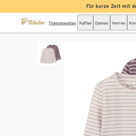
Für kurze Zeit mit d
Themenwelten
Kaffee
Damen
Herren
Kin