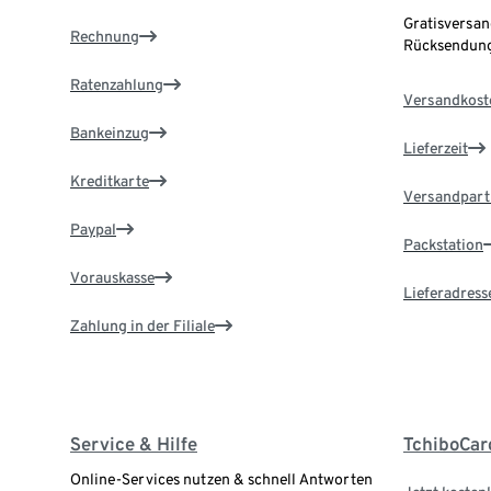
Gratisversan
Rechnung
Rücksendung
Ratenzahlung
Versandkost
Bankeinzug
Lieferzeit
Kreditkarte
Versandpart
Paypal
Packstation
Vorauskasse
Lieferadress
Zahlung in der Filiale
Service & Hilfe
TchiboCar
Online-Services nutzen & schnell Antworten