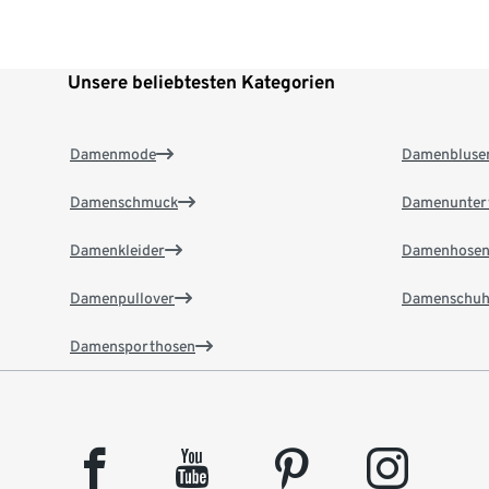
Unsere beliebtesten Kategorien
Damenmode
Damenbluse
Damenschmuck
Damenunter
Damenkleider
Damenhose
Damenpullover
Damenschuh
Damensporthosen
facebook
youtube
pinterest
instagram