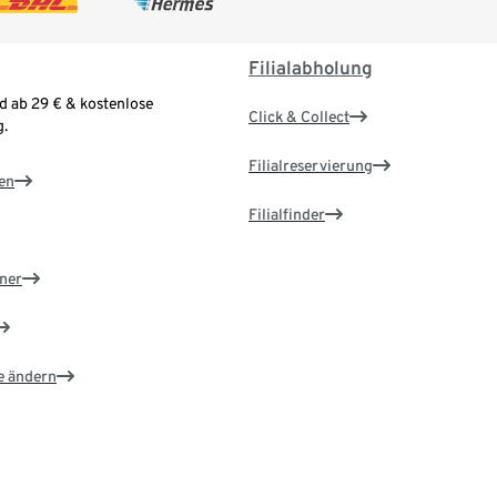
Filialabholung
d ab 29 € & kostenlose
Click & Collect
.
Filialreservierung
en
Filialfinder
ner
e ändern