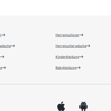
n
Herrenpullover
wäsche
Herrenunterwäsche
n
Kinderkleidung
e
Babykleidung
appleinc
android