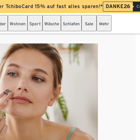
er TchiboCard 15% auf fast alles sparen!*
DANKE26
C
der
Wohnen
Sport
Wäsche
Schlafen
Sale
Mehr