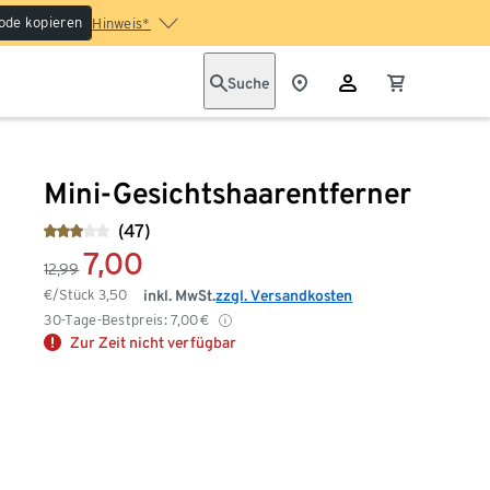
ode kopieren
Hinweis*
Suche
Mini-Gesichtshaarentferner
(47)
7,00
12,99
€/Stück
3,50
inkl. MwSt.
zzgl. Versandkosten
30-Tage-Bestpreis:
7,00
€
Zur Zeit nicht verfügbar