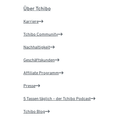
Über Tchibo
Karriere
Tchibo Community
Nachhaltigkeit
Geschäftskunden
Affiliate Programm
Presse
5 Tassen täglich – der Tchibo Podcast
Tchibo Blog