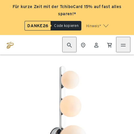
Für kurze Zeit mit der TchiboCard 15% auf fast alles
sparen!*
DANKE26
Code kopieren
Hinweis*