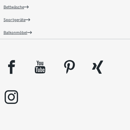
Bettwäsche
Sportgeräte
Balkonmöbel
facebook
youtube
pinterest
xing
instagram