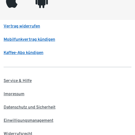
appleinc
android
Vertrag widerrufen
Mobilfunkvertrag kündigen
Kaffee-Abo kündigen
Service & Hilfe
Impressum
Datenschutz und Sicherheit
Einwilligungsmanagement
Widerrufsrecht