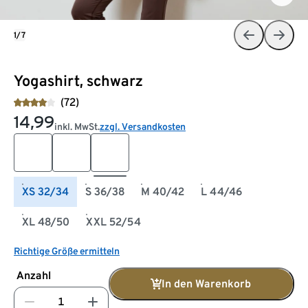
1/7
Yogashirt, schwarz
(72)
14,99
inkl. MwSt.
zzgl. Versandkosten
XS 32/34
S 36/38
M 40/42
L 44/46
XL 48/50
XXL 52/54
Richtige Größe ermitteln
Anzahl
In den Warenkorb