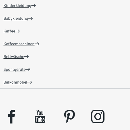
Kinderkleidung
Babykleidung
Kaffee
Kaffeemaschinen
Bettwäsche
Sportgeräte
Balkonmöbel
facebook
youtube
pinterest
instagram