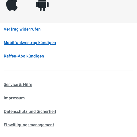
appleinc
android
Vertrag widerrufen
Mobilfunkvertrag kündigen
Kaffee-Abo kündigen
Service & Hilfe
Impressum
Datenschutz und Sicherheit
Einwilligungsmanagement