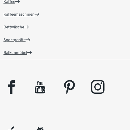
Kaffee
Kaffeemaschinen
Bettwäsche
Sportgeräte
Balkonmöbel
facebook
youtube
pinterest
instagram