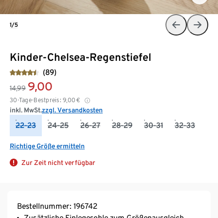
1/5
Kinder-Chelsea-Regenstiefel
(89)
9,00
14,99
30-Tage-Bestpreis:
9,00
€
inkl. MwSt.
zzgl. Versandkosten
22-23
24-25
26-27
28-29
30-31
32-33
Richtige Größe ermitteln
Zur Zeit nicht verfügbar
Bestellnummer: 196742
Zusätzliche Einlegesohle zum Größenausgleich