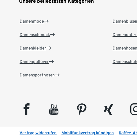
Unsere beliebtesten Kategorien
Damenmode
Damenbluse
Damenschmuck
Damenunter
Damenkleider
Damenhose
Damenpullover
Damenschuh
Damensporthosen
facebook
youtube
pinterest
xing
insta
Vertrag widerrufen
Mobilfunkvertrag kündigen
Kaffee-A