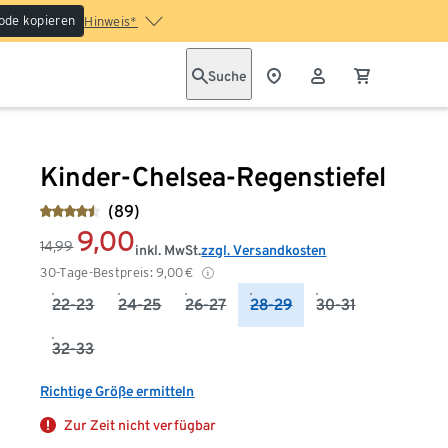
ode kopieren
Hinweis*
Suche
Kinder-Chelsea-Regenstiefel
(89)
9,00
14,99
inkl. MwSt.
zzgl. Versandkosten
30-Tage-Bestpreis:
9,00
€
22-23
24-25
26-27
28-29
30-31
32-33
Richtige Größe ermitteln
Zur Zeit nicht verfügbar