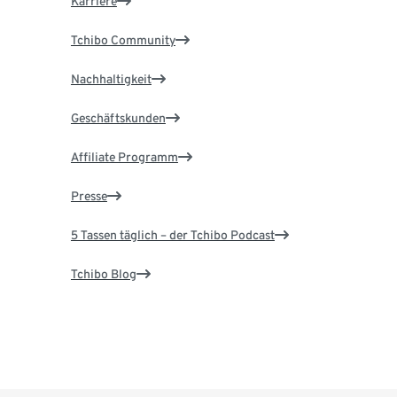
Karriere
Tchibo Community
Nachhaltigkeit
Geschäftskunden
Affiliate Programm
Presse
5 Tassen täglich – der Tchibo Podcast
Tchibo Blog