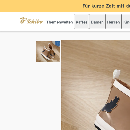
Für kurze Zeit mit d
Themenwelten
Kaffee
Damen
Herren
Kin