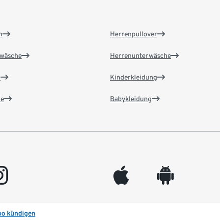
n
Herrenpullover
wäsche
Herrenunterwäsche
n
Kinderkleidung
e
Babykleidung
gram
appleinc
android
bo kündigen