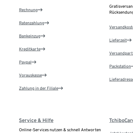
Gratisversan
Rechnung
Rücksendung
Ratenzahlung
Versandkost
Bankeinzug
Lieferzeit
Kreditkarte
Versandpart
Paypal
Packstation
Vorauskasse
Lieferadress
Zahlung in der Filiale
Service & Hilfe
TchiboCar
Online-Services nutzen & schnell Antworten