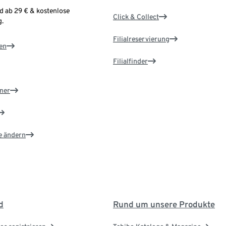
d ab 29 € & kostenlose
Click & Collect
.
Filialreservierung
en
Filialfinder
ner
e ändern
d
Rund um unsere Produkte