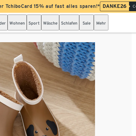
er TchiboCard 15% auf fast alles sparen!*
DANKE26
C
der
Wohnen
Sport
Wäsche
Schlafen
Sale
Mehr