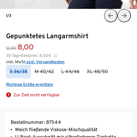
1/3
Gepunktetes Langarmshirt
8,00
12,00
30-Tage-Bestpreis:
8,00
€
inkl. MwSt.
zzgl. Versandkosten
S 36/38
M 40/42
L 44/46
XL 48/50
Richtige Größe ermitteln
Zur Zeit nicht verfügbar
Bestellnummer: 87544
Weich fließende Viskose-Mischqualität
U-Boot-Ausschnitt mir silberfarbener Zierkette