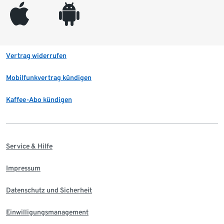
appleinc
android
Vertrag widerrufen
Mobilfunkvertrag kündigen
Kaffee-Abo kündigen
Service & Hilfe
Impressum
Datenschutz und Sicherheit
Einwilligungsmanagement