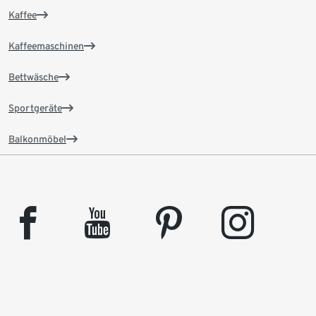
Kaffee
Kaffeemaschinen
Bettwäsche
Sportgeräte
Balkonmöbel
facebook
youtube
pinterest
instagram