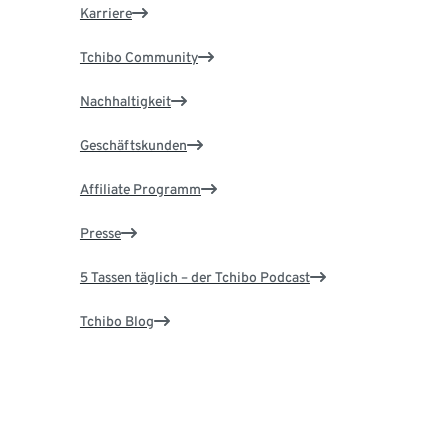
Karriere
Tchibo Community
Nachhaltigkeit
Geschäftskunden
Affiliate Programm
Presse
5 Tassen täglich – der Tchibo Podcast
Tchibo Blog