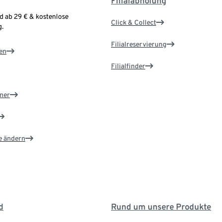
Filialabholung
d ab 29 € & kostenlose
Click & Collect
.
Filialreservierung
en
Filialfinder
ner
e ändern
d
Rund um unsere Produkte