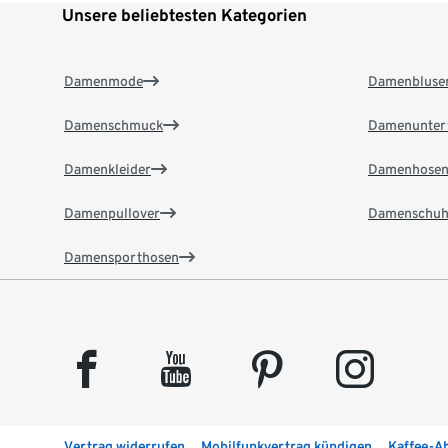
Unsere beliebtesten Kategorien
Damenmode
Damenbluse
Damenschmuck
Damenunter
Damenkleider
Damenhose
Damenpullover
Damenschuh
Damensporthosen
facebook
youtube
pinterest
instagram
Vertrag widerrufen
Mobilfunkvertrag kündigen
Kaffee-A