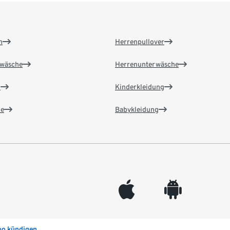
n
Herrenpullover
wäsche
Herrenunterwäsche
n
Kinderkleidung
e
Babykleidung
appleinc
android
bo kündigen