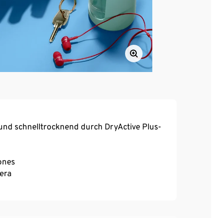
und schnelltrocknend durch DryActive Plus-
ones
mera