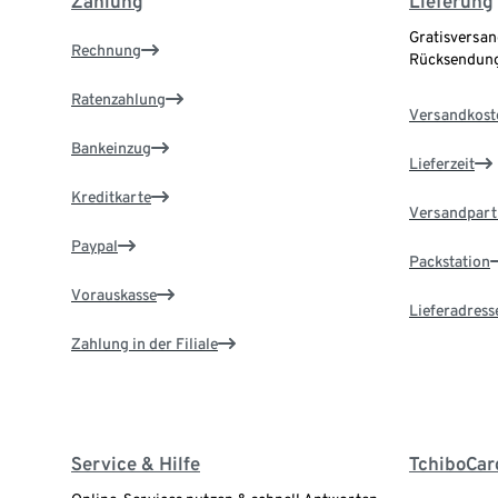
Zahlung
Lieferung
Gratisversan
Rechnung
Rücksendung
Ratenzahlung
Versandkost
Bankeinzug
Lieferzeit
Kreditkarte
Versandpart
Paypal
Packstation
Vorauskasse
Lieferadress
Zahlung in der Filiale
Service & Hilfe
TchiboCar