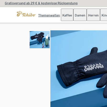
Gratisversand ab 29 € & kostenlose Rücksendung
Themenwelten
Kaffee
Damen
Herren
Kin