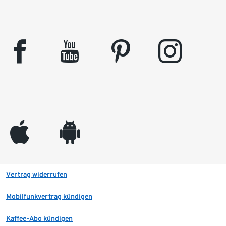
facebook
youtube
pinterest
instagram
appleinc
android
Vertrag widerrufen
Mobilfunkvertrag kündigen
Kaffee-Abo kündigen