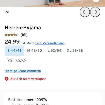
1/2
Herren-Pyjama
(161)
24,99
inkl. MwSt.
zzgl. Versandkosten
S 44/46
M 48/50
L 52/54
XL 56/58
XXL 60/62
Richtige Größe ermitteln
Zur Zeit nicht verfügbar
Bestellnummer: 190976