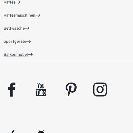
Kaffee
Kaffeemaschinen
Bettwäsche
Sportgeräte
Balkonmöbel
facebook
youtube
pinterest
instagram