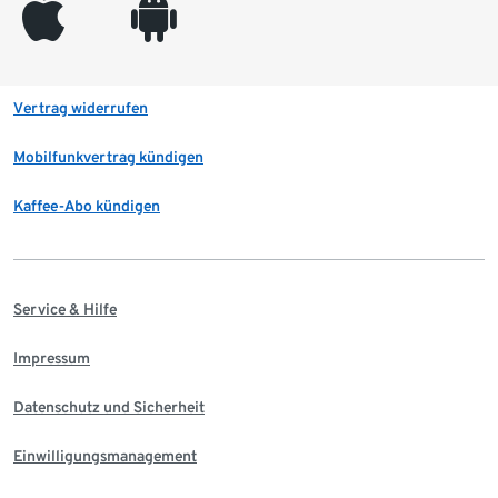
appleinc
android
Vertrag widerrufen
Mobilfunkvertrag kündigen
Kaffee-Abo kündigen
Service & Hilfe
Impressum
Datenschutz und Sicherheit
Einwilligungsmanagement