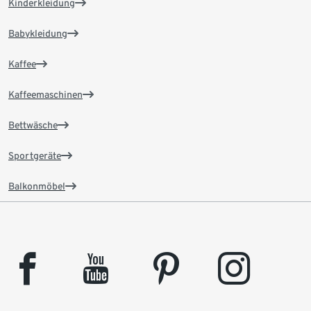
Kinderkleidung
Babykleidung
Kaffee
Kaffeemaschinen
Bettwäsche
Sportgeräte
Balkonmöbel
facebook
youtube
pinterest
instagram