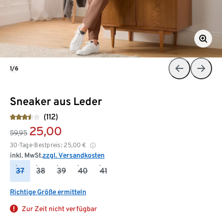
1/6
Sneaker aus Leder
(112)
25,00
59,95
30-Tage-Bestpreis:
25,00
€
inkl. MwSt.
zzgl. Versandkosten
37
38
39
40
41
Richtige Größe ermitteln
Zur Zeit nicht verfügbar