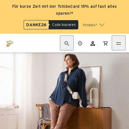
Für kurze Zeit mit der TchiboCard 15% auf fast alles
sparen!*
DANKE26
Code kopieren
Hinweis*