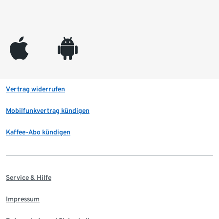
appleinc
android
Vertrag widerrufen
Mobilfunkvertrag kündigen
Kaffee-Abo kündigen
Service & Hilfe
Impressum