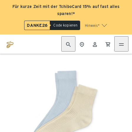
Für kurze Zeit mit der TchiboCard 15% auf fast alles
sparen!*
DANKE26
Code kopieren
Hinweis*