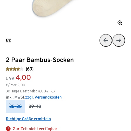
1/2
2 Paar Bambus-Socken
(69)
4,00
6,99
€/Paar
2,00
30-Tage-Bestpreis:
4,00
€
inkl. MwSt.
zzgl. Versandkosten
35-38
39-42
Richtige Größe ermitteln
Zur Zeit nicht verfügbar