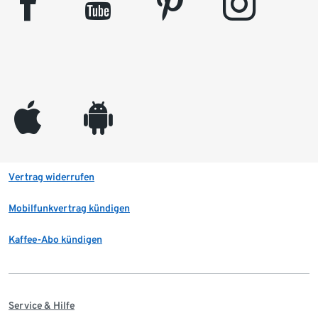
facebook
youtube
pinterest
instagram
appleinc
android
Vertrag widerrufen
Mobilfunkvertrag kündigen
Kaffee-Abo kündigen
Service & Hilfe