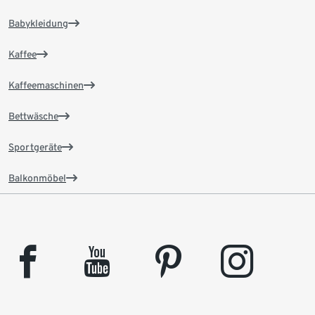
Babykleidung
Kaffee
Kaffeemaschinen
Bettwäsche
Sportgeräte
Balkonmöbel
facebook
youtube
pinterest
instagram