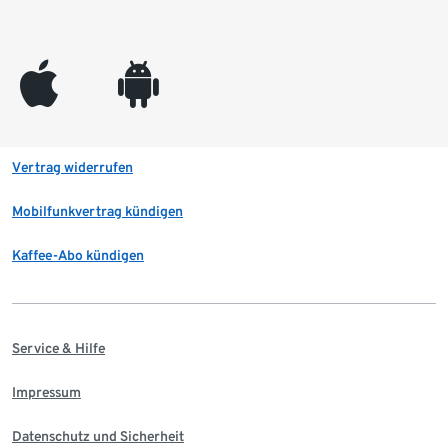
appleinc
android
Vertrag widerrufen
Mobilfunkvertrag kündigen
Kaffee-Abo kündigen
Service & Hilfe
Impressum
Datenschutz und Sicherheit