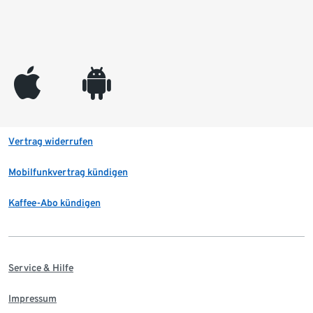
appleinc
android
Vertrag widerrufen
Mobilfunkvertrag kündigen
Kaffee-Abo kündigen
Service & Hilfe
Impressum