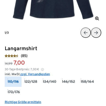
1/3
Langarmshirt
(85)
7,00
14,99
30-Tage-Bestpreis:
7,00
€
inkl. MwSt.
zzgl. Versandkosten
110/116
122/128
134/140
146/152
158/164
170/176
Richtige Größe ermitteln