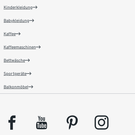
Kinderkleidung
Babykleidung
Kaffee
Kaffeemaschinen
Bettwäsche
Sportgeräte
Balkonmöbel
facebook
youtube
pinterest
instagram