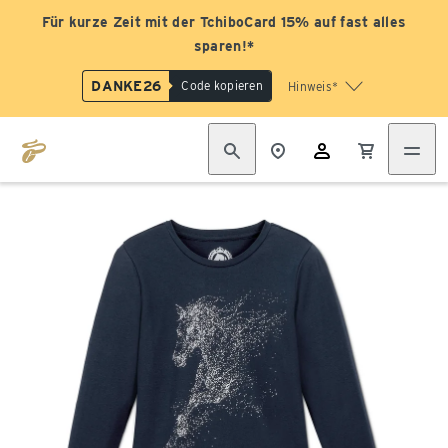
Für kurze Zeit mit der TchiboCard 15% auf fast alles
sparen!*
DANKE26
Code kopieren
Hinweis*