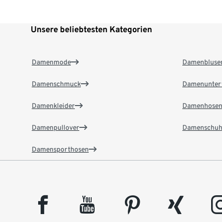
Unsere beliebtesten Kategorien
Damenmode
Damenbluse
Damenschmuck
Damenunter
Damenkleider
Damenhose
Damenpullover
Damenschuh
Damensporthosen
facebook
youtube
pinterest
xing
insta