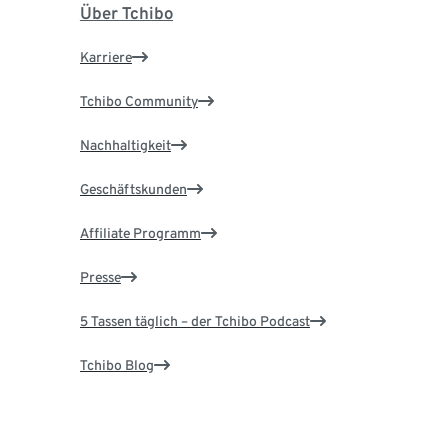
Über Tchibo
Karriere
Tchibo Community
Nachhaltigkeit
Geschäftskunden
Affiliate Programm
Presse
5 Tassen täglich – der Tchibo Podcast
Tchibo Blog