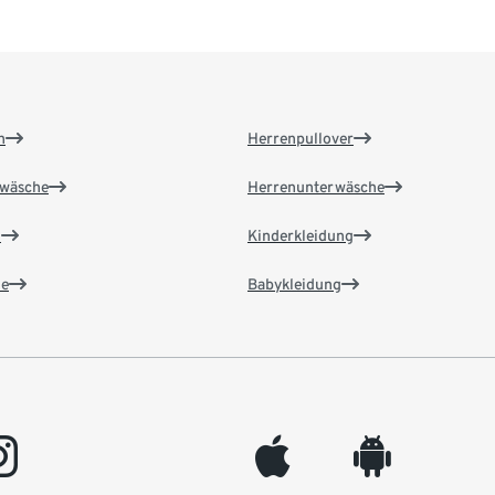
n
Herrenpullover
wäsche
Herrenunterwäsche
n
Kinderkleidung
e
Babykleidung
gram
appleinc
android