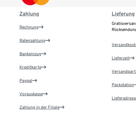
Zahlung
Lieferung
Gratisversan
Rechnung
Rücksendung
Ratenzahlung
Versandkost
Bankeinzug
Lieferzeit
Kreditkarte
Versandpart
Paypal
Packstation
Vorauskasse
Lieferadress
Zahlung in der Filiale