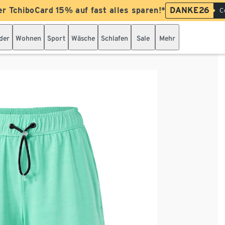
er TchiboCard 15% auf fast alles sparen!*
DANKE26
C
der
Wohnen
Sport
Wäsche
Schlafen
Sale
Mehr