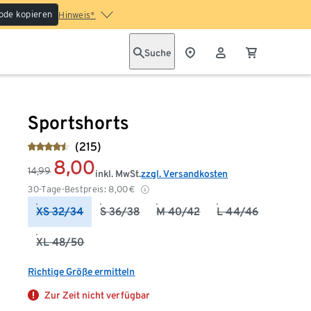
ode kopieren
Hinweis*
Suche
Sportshorts
(215)
8,00
14,99
inkl. MwSt.
zzgl. Versandkosten
30-Tage-Bestpreis:
8,00
€
XS 32/34
S 36/38
M 40/42
L 44/46
XL 48/50
Richtige Größe ermitteln
Zur Zeit nicht verfügbar