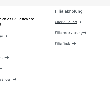
Filialabholung
d ab 29 € & kostenlose
Click & Collect
.
Filialreservierung
en
Filialfinder
ner
e ändern