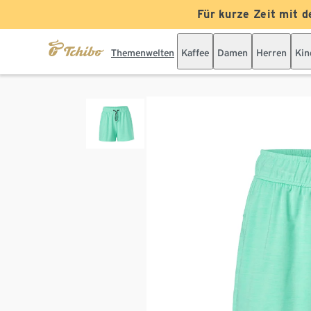
Für kurze Zeit mit d
Themenwelten
Kaffee
Damen
Herren
Kin