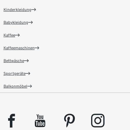
Kinderkleidung
Babykleidung
Kaffee
Kaffeemaschinen
Bettwäsche
Sportgeräte
Balkonmöbel
facebook
youtube
pinterest
instagram