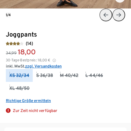
1/4
Joggpants
(14)
18,00
34,99
30-Tage-Bestpreis:
18,00
€
inkl. MwSt.
zzgl. Versandkosten
XS 32/34
S 36/38
M 40/42
L 44/46
XL 48/50
Richtige Größe ermitteln
Zur Zeit nicht verfügbar