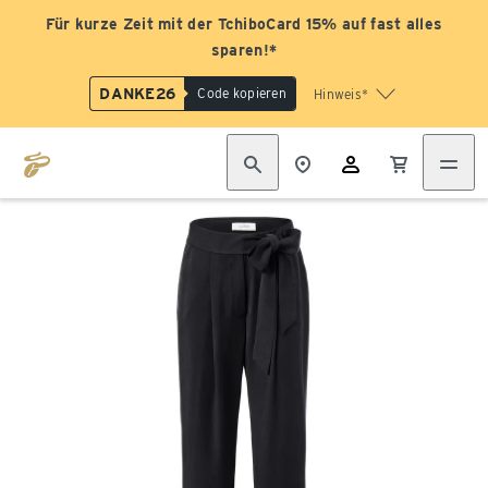
Für kurze Zeit mit der TchiboCard 15% auf fast alles
sparen!*
DANKE26
Code kopieren
Hinweis*