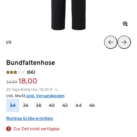
1/2
Bundfaltenhose
(66)
18,00
34,99
30-Tage-Bestpreis:
18,00
€
inkl. MwSt.
zzgl. Versandkosten
34
36
38
40
42
44
46
Richtige Größe ermitteln
Zur Zeit nicht verfügbar