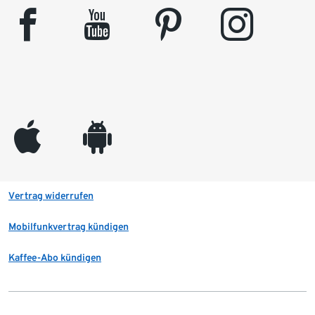
facebook
youtube
pinterest
instagram
appleinc
android
Vertrag widerrufen
Mobilfunkvertrag kündigen
Kaffee-Abo kündigen