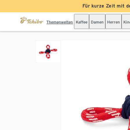
Für kurze Zeit mit d
Themenwelten
Kaffee
Damen
Herren
Kin