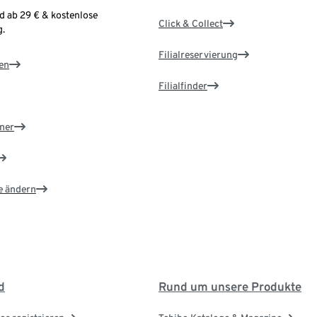
d ab 29 € & kostenlose
Click & Collect
.
Filialreservierung
en
Filialfinder
ner
e ändern
d
Rund um unsere Produkte