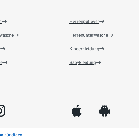
n
Herrenpullover
wäsche
Herrenunterwäsche
n
Kinderkleidung
e
Babykleidung
gram
appleinc
android
bo kündigen