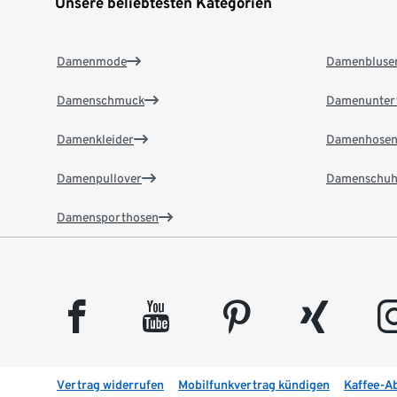
Unsere beliebtesten Kategorien
Damenmode
Damenbluse
Damenschmuck
Damenunter
Damenkleider
Damenhose
Damenpullover
Damenschuh
Damensporthosen
facebook
youtube
pinterest
xing
insta
Vertrag widerrufen
Mobilfunkvertrag kündigen
Kaffee-A