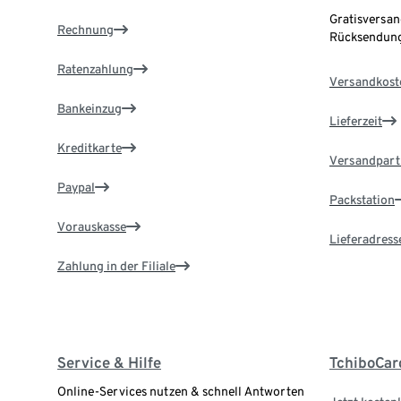
Gratisversan
Rechnung
Rücksendung
Ratenzahlung
Versandkost
Bankeinzug
Lieferzeit
Kreditkarte
Versandpart
Paypal
Packstation
Vorauskasse
Lieferadress
Zahlung in der Filiale
Service & Hilfe
TchiboCar
Online-Services nutzen & schnell Antworten