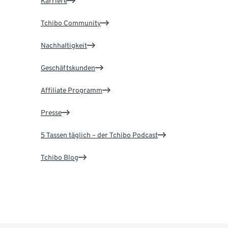
Karriere
Tchibo Community
Nachhaltigkeit
Geschäftskunden
Affiliate Programm
Presse
5 Tassen täglich – der Tchibo Podcast
Tchibo Blog