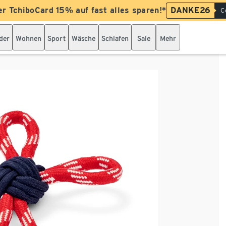
er TchiboCard 15% auf fast alles sparen!*
DANKE26
C
der
Wohnen
Sport
Wäsche
Schlafen
Sale
Mehr