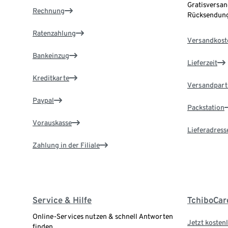
Gratisversan
Rechnung
Rücksendung
Ratenzahlung
Versandkost
Bankeinzug
Lieferzeit
Kreditkarte
Versandpart
Paypal
Packstation
Vorauskasse
Lieferadress
Zahlung in der Filiale
Service & Hilfe
TchiboCar
Online-Services nutzen & schnell Antworten
Jetzt kostenl
finden.