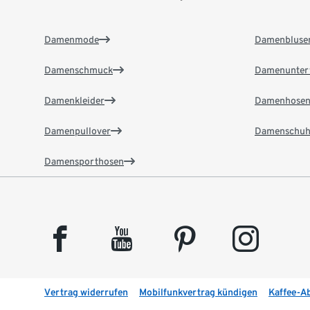
Damenmode
Damenbluse
Damenschmuck
Damenunter
Damenkleider
Damenhose
Damenpullover
Damenschuh
Damensporthosen
facebook
youtube
pinterest
instagram
Vertrag widerrufen
Mobilfunkvertrag kündigen
Kaffee-A