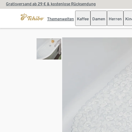
Gratisversand ab 29 € & kostenlose Rücksendung
Themenwelten
Kaffee
Damen
Herren
Kin