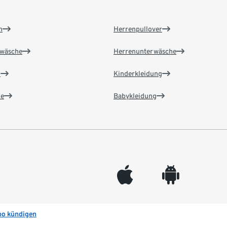
n
Herrenpullover
wäsche
Herrenunterwäsche
n
Kinderkleidung
e
Babykleidung
appleinc
android
bo kündigen