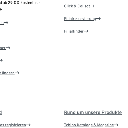
d ab 29 € & kostenlose
Click & Collect
.
Filialreservierung
en
Filialfinder
ner
e ändern
d
Rund um unsere Produkte
os registrieren
Tchibo Kataloge & Magazine