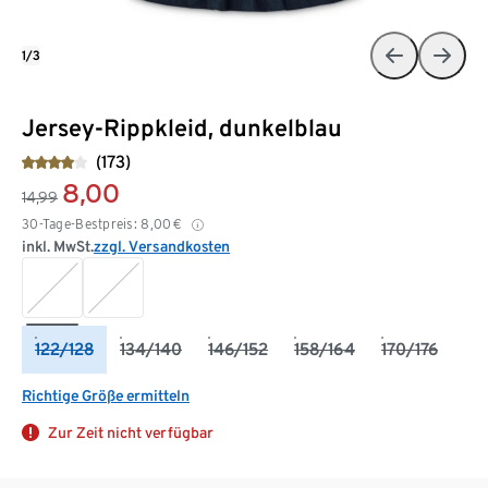
1/3
Jersey-Rippkleid, dunkelblau
(173)
8,00
14,99
30-Tage-Bestpreis:
8,00
€
inkl. MwSt.
zzgl. Versandkosten
122/128
134/140
146/152
158/164
170/176
Richtige Größe ermitteln
Zur Zeit nicht verfügbar