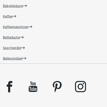
Babykleidung
Kaffee
Kaffeemaschinen
Bettwäsche
Sportgeräte
Balkonmöbel
facebook
youtube
pinterest
instagram