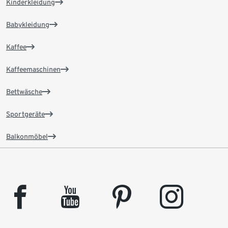
Kinderkleidung
Babykleidung
Kaffee
Kaffeemaschinen
Bettwäsche
Sportgeräte
Balkonmöbel
facebook
youtube
pinterest
instagram