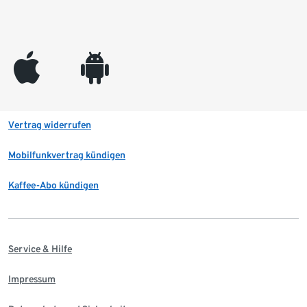
appleinc
android
Vertrag widerrufen
Mobilfunkvertrag kündigen
Kaffee-Abo kündigen
Service & Hilfe
Impressum