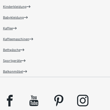
Kinderkleidung
Babykleidung
Kaffee
Kaffeemaschinen
Bettwäsche
Sportgeräte
Balkonmöbel
facebook
youtube
pinterest
instagram