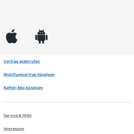
appleinc
android
Vertrag widerrufen
Mobilfunkvertrag kündigen
Kaffee-Abo kündigen
Service & Hilfe
Impressum