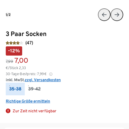
1/2
3 Paar Socken
(47)
-12%
7,00
7,99
€/Stück
2,33
30-Tage-Bestpreis:
7,99
€
inkl. MwSt.
zzgl. Versandkosten
35-38
39-42
Richtige Größe ermitteln
Zur Zeit nicht verfügbar