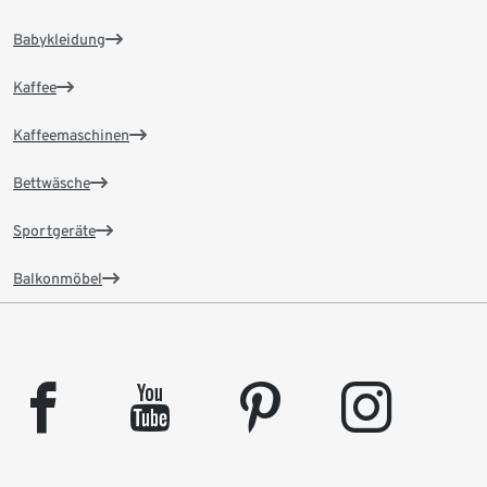
Babykleidung
Kaffee
Kaffeemaschinen
Bettwäsche
Sportgeräte
Balkonmöbel
facebook
youtube
pinterest
instagram