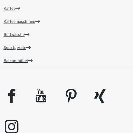
Kaffee
Kaffeemaschinen
Bettwäsche
Sportgeräte
Balkonmöbel
facebook
youtube
pinterest
xing
instagram