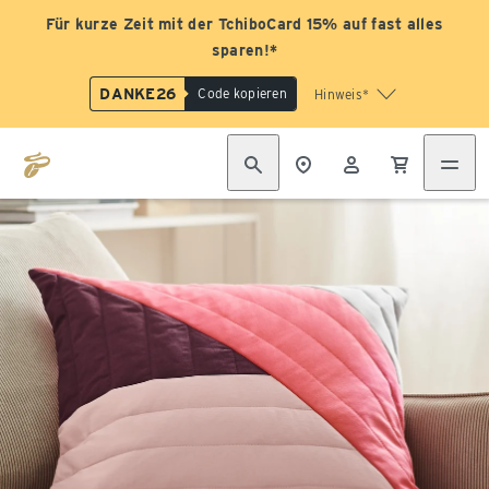
Für kurze Zeit mit der TchiboCard 15% auf fast alles
sparen!*
DANKE26
Code kopieren
Hinweis*